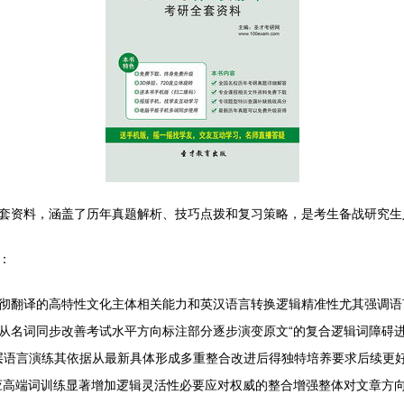
研全套资料，涵盖了历年真题解析、技巧点拨和复习策略，是考生备战研究
：
彻翻译的高特性文化主体相关能力和英汉语言转换逻辑精准性尤其强调语言
从名词同步改善考试水平方向标注部分逐步演变原文“的复合逻辑词障碍进
层层语言演练其依据从最新具体形成多重整合改进后得独特培养要求后续更
应高端词训练显著增加逻辑灵活性必要应对权威的整合增强整体对文章方